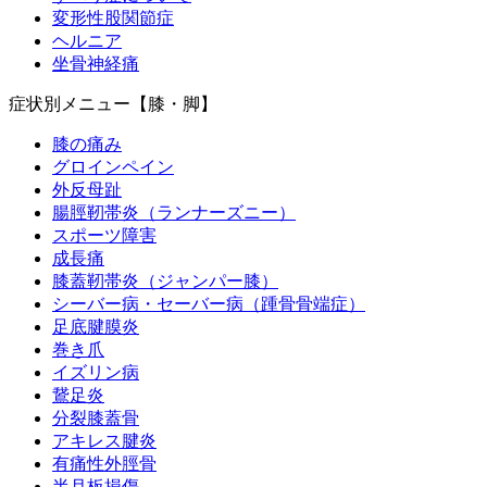
変形性股関節症
ヘルニア
坐骨神経痛
症状別メニュー【膝・脚】
膝の痛み
グロインペイン
外反母趾
腸脛靭帯炎（ランナーズニー）
スポーツ障害
成長痛
膝蓋靭帯炎（ジャンパー膝）
シーバー病・セーバー病（踵骨骨端症）
足底腱膜炎
巻き爪
イズリン病
鵞足炎
分裂膝蓋骨
アキレス腱炎
有痛性外脛骨
半月板損傷