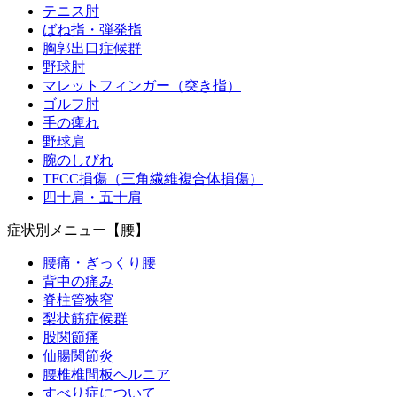
テニス肘
ばね指・弾発指
胸郭出口症候群
野球肘
マレットフィンガー（突き指）
ゴルフ肘
手の痺れ
野球肩
腕のしびれ
TFCC損傷（三角繊維複合体損傷）
四十肩・五十肩
症状別メニュー【腰】
腰痛・ぎっくり腰
背中の痛み
脊柱管狭窄
梨状筋症候群
股関節痛
仙腸関節炎
腰椎椎間板ヘルニア
すべり症について