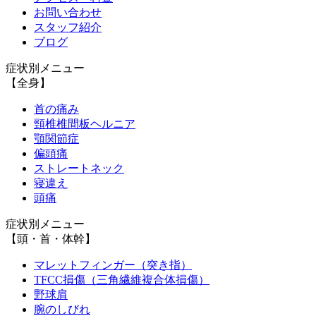
お問い合わせ
スタッフ紹介
ブログ
症状別メニュー
【全身】
首の痛み
頸椎椎間板ヘルニア
顎関節症
偏頭痛
ストレートネック
寝違え
頭痛
症状別メニュー
【頭・首・体幹】
マレットフィンガー（突き指）
TFCC損傷（三角繊維複合体損傷）
野球肩
腕のしびれ