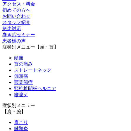
アクセス・料金
初めての方へ
お問い合わせ
スタッフ紹介
急患対応
巻き爪セミナー
患者様の声
症状別メニュー【頭・首】
頭痛
首の痛み
ストレートネック
偏頭痛
顎関節症
頸椎椎間板ヘルニア
寝違え
症状別メニュー
【肩・腕】
肩こり
腱鞘炎