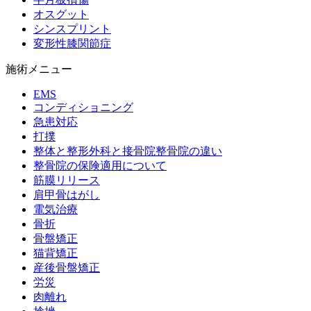
オスグット
シンスプリント
変形性膝関節症
施術メニュー
EMS
コンディショニング
急患対応
打撲
整体と整形外科と接骨院整骨院の違い
整骨院の保険適用について
筋膜リリース
肩甲骨はがし
電気治療
骨折
骨盤矯正
猫背矯正
産後骨盤矯正
労災
肉離れ