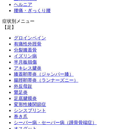
ヘルニア
腰痛・ぎっくり腰
症状別メニュー
【足】
グロインペイン
有痛性外脛骨
分裂膝蓋骨
イズリン病
半月板損傷
アキレス腱炎
膝蓋靭帯炎（ジャンパー膝）
腸脛靭帯炎（ランナーズニー）
外反母趾
鵞足炎
足底腱膜炎
変形性膝関節症
シンスプリント
巻き爪
シーバー病・セーバー病（踵骨骨端症）
オスグット