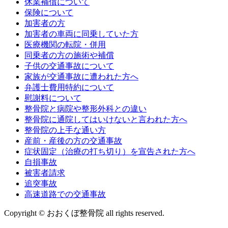
休業補償について
保険について
加害者の方
加害者の車両に同乗していた方
医療機関の転院・併用
同乗者の方の施術や補償
子供の交通事故について
家族が交通事故に遭われた方へ
弁護士費用特約について
慰謝料について
整骨院と病院や整形外科との違い
整骨院に通院してはいけないと言われた方へ
整骨院の上手な通い方
産前・産後の方の交通事故
症状固定（治療の打ち切り）を宣告された方へ
自損事故
被害者請求
追突事故
高速道路での交通事故
Copyright © おおくぼ整骨院 all rights reserved.