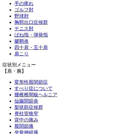
手の痺れ
ゴルフ肘
野球肘
胸郭出口症候群
テニス肘
ばね指・弾発指
腱鞘炎
四十肩・五十肩
肩こり
症状別メニュー
【肩・腕】
変形性股関節症
すべり症について
腰椎椎間板ヘルニア
仙腸関節炎
梨状筋症候群
脊柱管狭窄
背中の痛み
股関節痛
坐骨神経痛