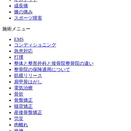
成長痛
膝の痛み
スポーツ障害
施術メニュー
EMS
コンディショニング
急患対応
打撲
整体と整形外科と接骨院整骨院の違い
整骨院の保険適用について
筋膜リリース
肩甲骨はがし
電気治療
骨折
骨盤矯正
猫背矯正
産後骨盤矯正
労災
肉離れ
捻挫