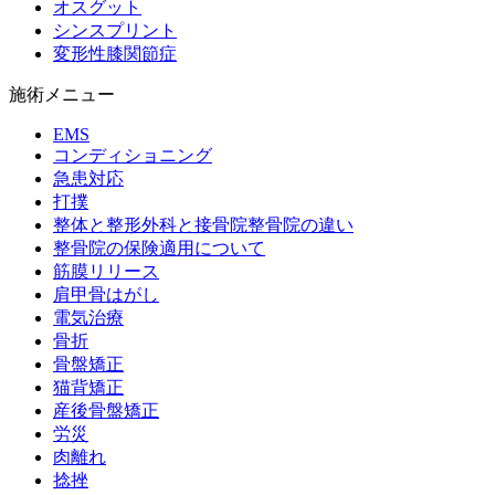
オスグット
シンスプリント
変形性膝関節症
施術メニュー
EMS
コンディショニング
急患対応
打撲
整体と整形外科と接骨院整骨院の違い
整骨院の保険適用について
筋膜リリース
肩甲骨はがし
電気治療
骨折
骨盤矯正
猫背矯正
産後骨盤矯正
労災
肉離れ
捻挫