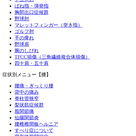
ばね指・弾発指
胸郭出口症候群
野球肘
マレットフィンガー（突き指）
ゴルフ肘
手の痺れ
野球肩
腕のしびれ
TFCC損傷（三角繊維複合体損傷）
四十肩・五十肩
症状別メニュー【腰】
腰痛・ぎっくり腰
背中の痛み
脊柱管狭窄
梨状筋症候群
股関節痛
仙腸関節炎
腰椎椎間板ヘルニア
すべり症について