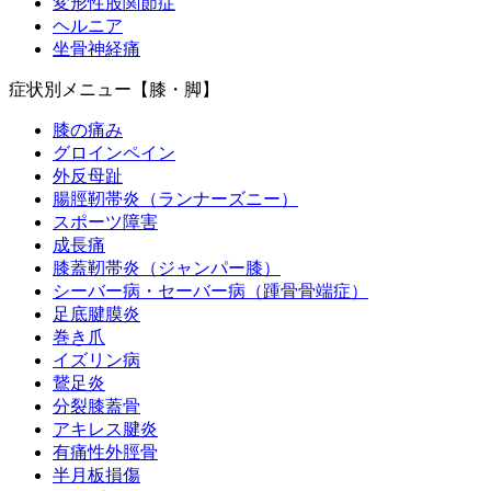
変形性股関節症
ヘルニア
坐骨神経痛
症状別メニュー【膝・脚】
膝の痛み
グロインペイン
外反母趾
腸脛靭帯炎（ランナーズニー）
スポーツ障害
成長痛
膝蓋靭帯炎（ジャンパー膝）
シーバー病・セーバー病（踵骨骨端症）
足底腱膜炎
巻き爪
イズリン病
鵞足炎
分裂膝蓋骨
アキレス腱炎
有痛性外脛骨
半月板損傷