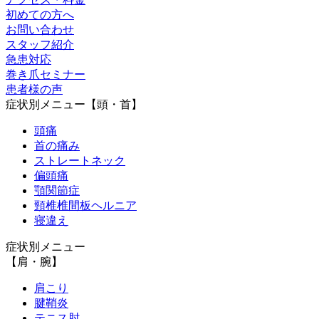
初めての方へ
お問い合わせ
スタッフ紹介
急患対応
巻き爪セミナー
患者様の声
症状別メニュー【頭・首】
頭痛
首の痛み
ストレートネック
偏頭痛
顎関節症
頸椎椎間板ヘルニア
寝違え
症状別メニュー
【肩・腕】
肩こり
腱鞘炎
テニス肘