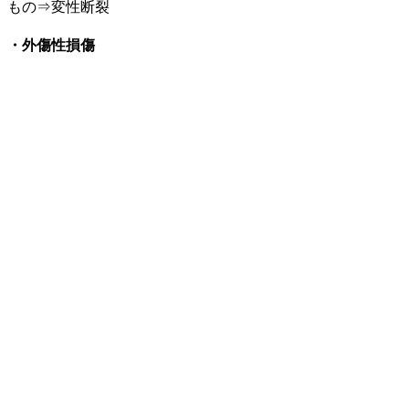
もの⇒変性断裂
・外傷性損傷