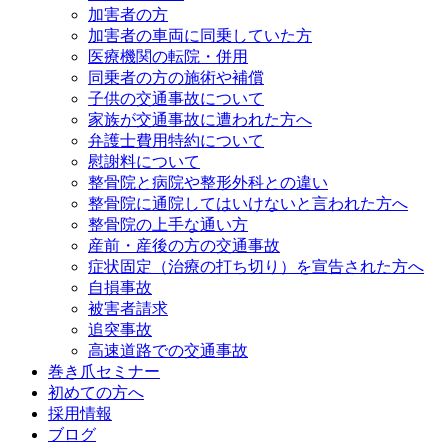
加害者の方
加害者の車両に同乗していた方
医療機関の転院・併用
同乗者の方の施術や補償
子供の交通事故について
家族が交通事故に遭われた方へ
弁護士費用特約について
慰謝料について
整骨院と病院や整形外科との違い
整骨院に通院してはいけないと言われた方へ
整骨院の上手な通い方
産前・産後の方の交通事故
症状固定（治療の打ち切り）を宣告された方へ
自損事故
被害者請求
追突事故
高速道路での交通事故
巻き爪セミナー
初めての方へ
採用情報
ブログ