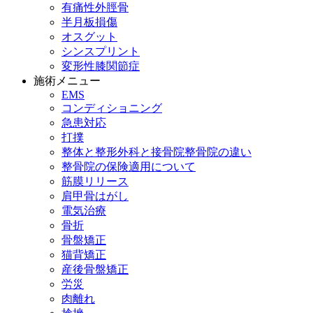
有痛性外脛骨
半月板損傷
オスグット
シンスプリント
変形性膝関節症
施術メニュー
EMS
コンディショニング
急患対応
打撲
整体と整形外科と接骨院整骨院の違い
整骨院の保険適用について
筋膜リリース
肩甲骨はがし
電気治療
骨折
骨盤矯正
猫背矯正
産後骨盤矯正
労災
肉離れ