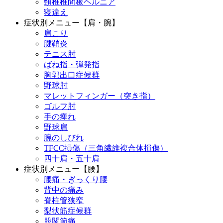
頸椎椎間板ヘルニア
寝違え
症状別メニュー【肩・腕】
肩こり
腱鞘炎
テニス肘
ばね指・弾発指
胸郭出口症候群
野球肘
マレットフィンガー（突き指）
ゴルフ肘
手の痺れ
野球肩
腕のしびれ
TFCC損傷（三角繊維複合体損傷）
四十肩・五十肩
症状別メニュー【腰】
腰痛・ぎっくり腰
背中の痛み
脊柱管狭窄
梨状筋症候群
股関節痛