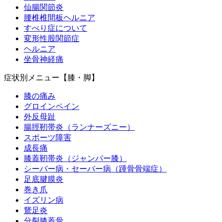
仙腸関節炎
腰椎椎間板ヘルニア
すべり症について
変形性股関節症
ヘルニア
坐骨神経痛
症状別メニュー【膝・脚】
膝の痛み
グロインペイン
外反母趾
腸脛靭帯炎（ランナーズニー）
スポーツ障害
成長痛
膝蓋靭帯炎（ジャンパー膝）
シーバー病・セーバー病（踵骨骨端症）
足底腱膜炎
巻き爪
イズリン病
鵞足炎
分裂膝蓋骨