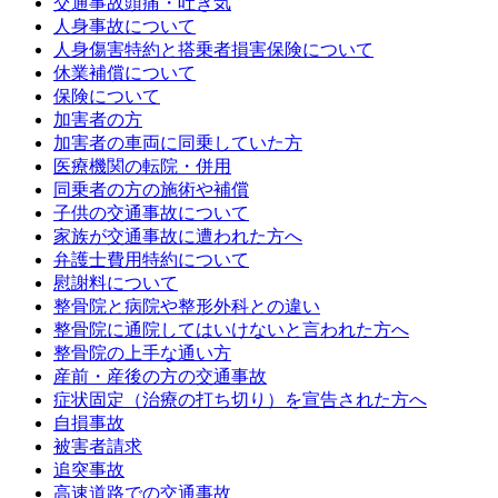
交通事故頭痛・吐き気
人身事故について
人身傷害特約と搭乗者損害保険について
休業補償について
保険について
加害者の方
加害者の車両に同乗していた方
医療機関の転院・併用
同乗者の方の施術や補償
子供の交通事故について
家族が交通事故に遭われた方へ
弁護士費用特約について
慰謝料について
整骨院と病院や整形外科との違い
整骨院に通院してはいけないと言われた方へ
整骨院の上手な通い方
産前・産後の方の交通事故
症状固定（治療の打ち切り）を宣告された方へ
自損事故
被害者請求
追突事故
高速道路での交通事故