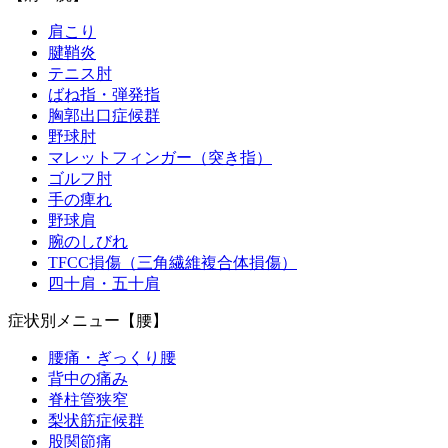
肩こり
腱鞘炎
テニス肘
ばね指・弾発指
胸郭出口症候群
野球肘
マレットフィンガー（突き指）
ゴルフ肘
手の痺れ
野球肩
腕のしびれ
TFCC損傷（三角繊維複合体損傷）
四十肩・五十肩
症状別メニュー【腰】
腰痛・ぎっくり腰
背中の痛み
脊柱管狭窄
梨状筋症候群
股関節痛