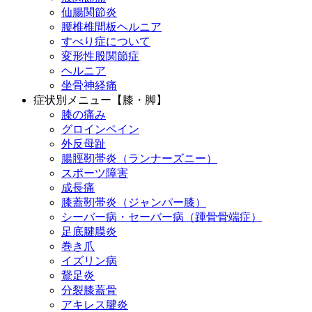
仙腸関節炎
腰椎椎間板ヘルニア
すべり症について
変形性股関節症
ヘルニア
坐骨神経痛
症状別メニュー【膝・脚】
膝の痛み
グロインペイン
外反母趾
腸脛靭帯炎（ランナーズニー）
スポーツ障害
成長痛
膝蓋靭帯炎（ジャンパー膝）
シーバー病・セーバー病（踵骨骨端症）
足底腱膜炎
巻き爪
イズリン病
鵞足炎
分裂膝蓋骨
アキレス腱炎