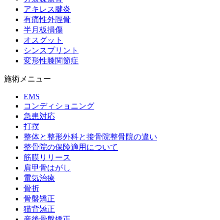
アキレス腱炎
有痛性外脛骨
半月板損傷
オスグット
シンスプリント
変形性膝関節症
施術メニュー
EMS
コンディショニング
急患対応
打撲
整体と整形外科と接骨院整骨院の違い
整骨院の保険適用について
筋膜リリース
肩甲骨はがし
電気治療
骨折
骨盤矯正
猫背矯正
産後骨盤矯正