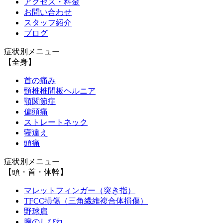
アクセス・料金
お問い合わせ
スタッフ紹介
ブログ
症状別メニュー
【全身】
首の痛み
頸椎椎間板ヘルニア
顎関節症
偏頭痛
ストレートネック
寝違え
頭痛
症状別メニュー
【頭・首・体幹】
マレットフィンガー（突き指）
TFCC損傷（三角繊維複合体損傷）
野球肩
腕のしびれ