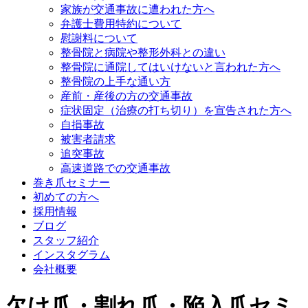
家族が交通事故に遭われた方へ
弁護士費用特約について
慰謝料について
整骨院と病院や整形外科との違い
整骨院に通院してはいけないと言われた方へ
整骨院の上手な通い方
産前・産後の方の交通事故
症状固定（治療の打ち切り）を宣告された方へ
自損事故
被害者請求
追突事故
高速道路での交通事故
巻き爪セミナー
初めての方へ
採用情報
ブログ
スタッフ紹介
インスタグラム
会社概要
欠け爪・割れ爪・陥入爪セミ