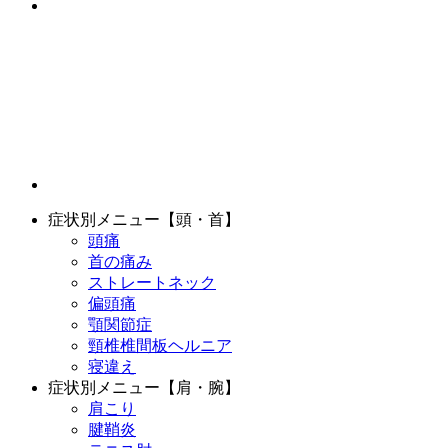
症状別メニュー【頭・首】
頭痛
首の痛み
ストレートネック
偏頭痛
顎関節症
頸椎椎間板ヘルニア
寝違え
症状別メニュー【肩・腕】
肩こり
腱鞘炎