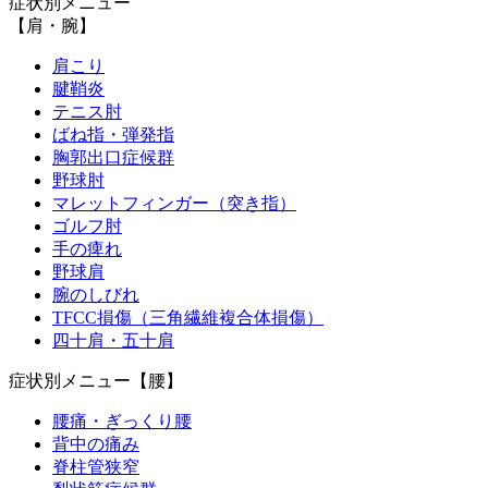
症状別メニュー
【肩・腕】
肩こり
腱鞘炎
テニス肘
ばね指・弾発指
胸郭出口症候群
野球肘
マレットフィンガー（突き指）
ゴルフ肘
手の痺れ
野球肩
腕のしびれ
TFCC損傷（三角繊維複合体損傷）
四十肩・五十肩
症状別メニュー【腰】
腰痛・ぎっくり腰
背中の痛み
脊柱管狭窄