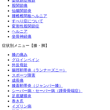
梨状筋症候群
股関節痛
仙腸関節炎
腰椎椎間板ヘルニア
すべり症について
変形性股関節症
ヘルニア
坐骨神経痛
症状別メニュー【膝・脚】
膝の痛み
グロインペイン
外反母趾
腸脛靭帯炎（ランナーズニー）
スポーツ障害
成長痛
膝蓋靭帯炎（ジャンパー膝）
シーバー病・セーバー病（踵骨骨端症）
足底腱膜炎
巻き爪
イズリン病