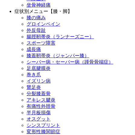
坐骨神経痛
症状別メニュー【膝・脚】
膝の痛み
グロインペイン
外反母趾
腸脛靭帯炎（ランナーズニー）
スポーツ障害
成長痛
膝蓋靭帯炎（ジャンパー膝）
シーバー病・セーバー病（踵骨骨端症）
足底腱膜炎
巻き爪
イズリン病
鵞足炎
分裂膝蓋骨
アキレス腱炎
有痛性外脛骨
半月板損傷
オスグット
シンスプリント
変形性膝関節症