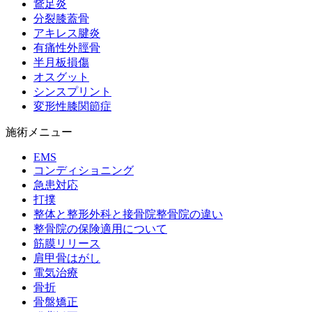
鵞足炎
分裂膝蓋骨
アキレス腱炎
有痛性外脛骨
半月板損傷
オスグット
シンスプリント
変形性膝関節症
施術メニュー
EMS
コンディショニング
急患対応
打撲
整体と整形外科と接骨院整骨院の違い
整骨院の保険適用について
筋膜リリース
肩甲骨はがし
電気治療
骨折
骨盤矯正