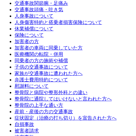
交通事故関節腕・足痛み
交通事故頭痛・吐き気
人身事故について
人身傷害特約と搭乗者損害保険について
休業補償について
保険について
加害者の方
加害者の車両に同乗していた方
医療機関の転院・併用
同乗者の方の施術や補償
子供の交通事故について
家族が交通事故に遭われた方へ
弁護士費用特約について
慰謝料について
整骨院と病院や整形外科との違い
整骨院に通院してはいけないと言われた方へ
整骨院の上手な通い方
産前・産後の方の交通事故
症状固定（治療の打ち切り）を宣告された方へ
自損事故
被害者請求