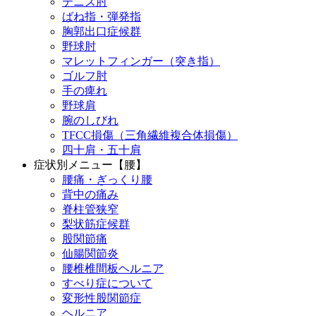
テニス肘
ばね指・弾発指
胸郭出口症候群
野球肘
マレットフィンガー（突き指）
ゴルフ肘
手の痺れ
野球肩
腕のしびれ
TFCC損傷（三角繊維複合体損傷）
四十肩・五十肩
症状別メニュー【腰】
腰痛・ぎっくり腰
背中の痛み
脊柱管狭窄
梨状筋症候群
股関節痛
仙腸関節炎
腰椎椎間板ヘルニア
すべり症について
変形性股関節症
ヘルニア