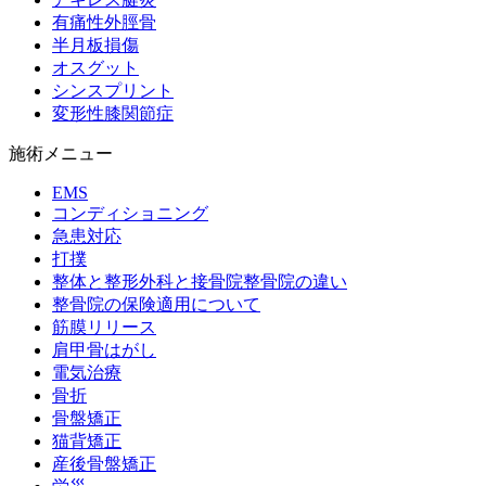
有痛性外脛骨
半月板損傷
オスグット
シンスプリント
変形性膝関節症
施術メニュー
EMS
コンディショニング
急患対応
打撲
整体と整形外科と接骨院整骨院の違い
整骨院の保険適用について
筋膜リリース
肩甲骨はがし
電気治療
骨折
骨盤矯正
猫背矯正
産後骨盤矯正