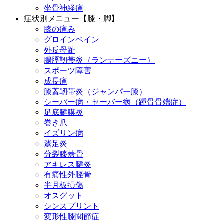
坐骨神経痛
症状別メニュー【膝・脚】
膝の痛み
グロインペイン
外反母趾
腸脛靭帯炎（ランナーズニー）
スポーツ障害
成長痛
膝蓋靭帯炎（ジャンパー膝）
シーバー病・セーバー病（踵骨骨端症）
足底腱膜炎
巻き爪
イズリン病
鵞足炎
分裂膝蓋骨
アキレス腱炎
有痛性外脛骨
半月板損傷
オスグット
シンスプリント
変形性膝関節症