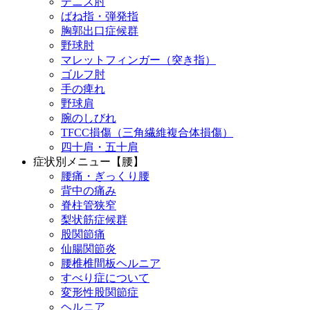
テニス肘
ばね指・弾発指
胸郭出口症候群
野球肘
マレットフィンガー（突き指）
ゴルフ肘
手の痺れ
野球肩
腕のしびれ
TFCC損傷（三角繊維複合体損傷）
四十肩・五十肩
症状別メニュー【腰】
腰痛・ぎっくり腰
背中の痛み
脊柱管狭窄
梨状筋症候群
股関節痛
仙腸関節炎
腰椎椎間板ヘルニア
すべり症について
変形性股関節症
ヘルニア