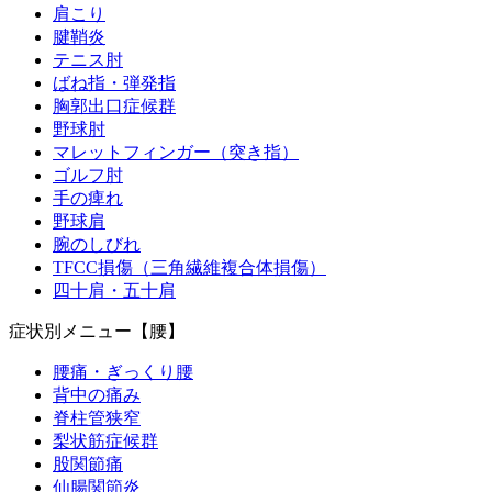
肩こり
腱鞘炎
テニス肘
ばね指・弾発指
胸郭出口症候群
野球肘
マレットフィンガー（突き指）
ゴルフ肘
手の痺れ
野球肩
腕のしびれ
TFCC損傷（三角繊維複合体損傷）
四十肩・五十肩
症状別メニュー【腰】
腰痛・ぎっくり腰
背中の痛み
脊柱管狭窄
梨状筋症候群
股関節痛
仙腸関節炎