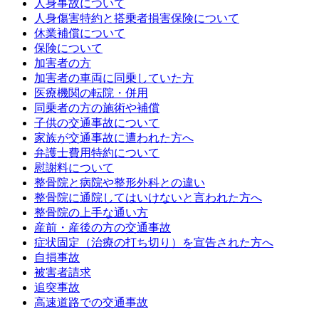
人身事故について
人身傷害特約と搭乗者損害保険について
休業補償について
保険について
加害者の方
加害者の車両に同乗していた方
医療機関の転院・併用
同乗者の方の施術や補償
子供の交通事故について
家族が交通事故に遭われた方へ
弁護士費用特約について
慰謝料について
整骨院と病院や整形外科との違い
整骨院に通院してはいけないと言われた方へ
整骨院の上手な通い方
産前・産後の方の交通事故
症状固定（治療の打ち切り）を宣告された方へ
自損事故
被害者請求
追突事故
高速道路での交通事故