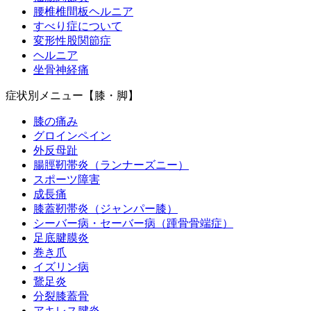
腰椎椎間板ヘルニア
すべり症について
変形性股関節症
ヘルニア
坐骨神経痛
症状別メニュー【膝・脚】
膝の痛み
グロインペイン
外反母趾
腸脛靭帯炎（ランナーズニー）
スポーツ障害
成長痛
膝蓋靭帯炎（ジャンパー膝）
シーバー病・セーバー病（踵骨骨端症）
足底腱膜炎
巻き爪
イズリン病
鵞足炎
分裂膝蓋骨
アキレス腱炎