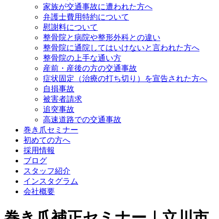
家族が交通事故に遭われた方へ
弁護士費用特約について
慰謝料について
整骨院と病院や整形外科との違い
整骨院に通院してはいけないと言われた方へ
整骨院の上手な通い方
産前・産後の方の交通事故
症状固定（治療の打ち切り）を宣告された方へ
自損事故
被害者請求
追突事故
高速道路での交通事故
巻き爪セミナー
初めての方へ
採用情報
ブログ
スタッフ紹介
インスタグラム
会社概要
巻き爪補正セミナー｜立川市