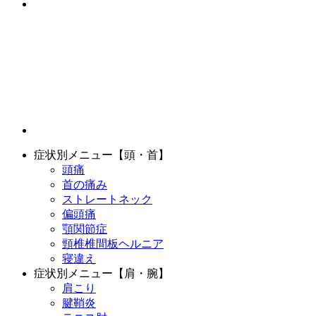
症状別メニュー【頭・首】
頭痛
首の痛み
ストレートネック
偏頭痛
顎関節症
頸椎椎間板ヘルニア
寝違え
症状別メニュー【肩・腕】
肩こり
腱鞘炎