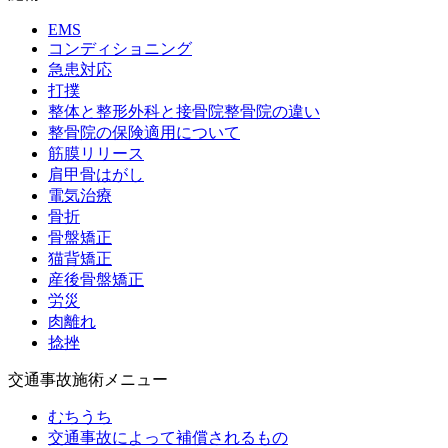
EMS
コンディショニング
急患対応
打撲
整体と整形外科と接骨院整骨院の違い
整骨院の保険適用について
筋膜リリース
肩甲骨はがし
電気治療
骨折
骨盤矯正
猫背矯正
産後骨盤矯正
労災
肉離れ
捻挫
交通事故施術メニュー
むちうち
交通事故によって補償されるもの