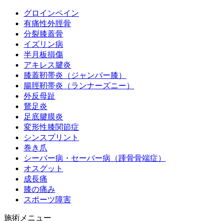
グロインペイン
有痛性外脛骨
分裂膝蓋骨
イズリン病
半月板損傷
アキレス腱炎
膝蓋靭帯炎（ジャンパー膝）
腸脛靭帯炎（ランナーズニー）
外反母趾
鵞足炎
足底腱膜炎
変形性膝関節症
シンスプリント
巻き爪
シーバー病・セーバー病（踵骨骨端症）
オスグット
成長痛
膝の痛み
スポーツ障害
施術メニュー