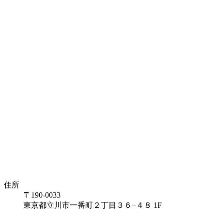
分裂膝蓋骨
アキレス腱炎
有痛性外脛骨
半月板損傷
オスグット
シンスプリント
住所
〒190-0033
変形性膝関節症
東京都立川市一番町２丁目３６−４８ 1F