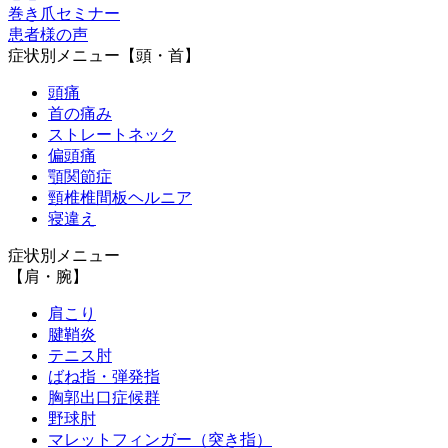
労災
巻き爪セミナー
患者様の声
症状別メニュー【頭・首】
肉離れ
頭痛
首の痛み
捻挫
ストレートネック
偏頭痛
顎関節症
交通事故施術メニュー
頸椎椎間板ヘルニア
寝違え
むちうち
症状別メニュー
【肩・腕】
肩こり
交通事故によって補償されるもの
腱鞘炎
テニス肘
ばね指・弾発指
交通事故に遭ったら
胸郭出口症候群
野球肘
交通事故の保険について
マレットフィンガー（突き指）