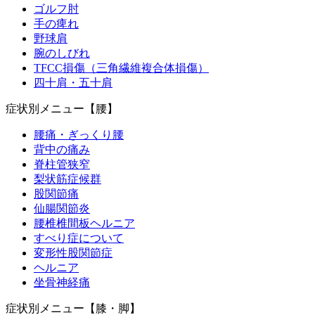
ゴルフ肘
手の痺れ
交通事故の加害者や過失割合の高い方
野球肩
腕のしびれ
TFCC損傷（三角繊維複合体損傷）
交通事故の後遺症について
四十肩・五十肩
症状別メニュー【腰】
交通事故の相談
腰痛・ぎっくり腰
背中の痛み
脊柱管狭窄
交通事故バイク
梨状筋症候群
股関節痛
仙腸関節炎
交通事故保険
腰椎椎間板ヘルニア
すべり症について
変形性股関節症
交通事故同乗者
ヘルニア
坐骨神経痛
交通事故施術
症状別メニュー【膝・脚】