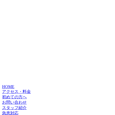
筋膜リリース
肩甲骨はがし
電気治療
骨折
骨盤矯正
猫背矯正
HOME
アクセス・料金
初めての方へ
産後骨盤矯正
お問い合わせ
スタッフ紹介
急患対応