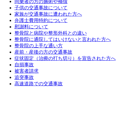
同乗者の方の施術や補償
子供の交通事故について
家族が交通事故に遭われた方へ
自損事故
弁護士費用特約について
慰謝料について
整骨院と病院や整形外科との違い
被害者請求
整骨院に通院してはいけないと言われた方へ
整骨院の上手な通い方
産前・産後の方の交通事故
追突事故
症状固定（治療の打ち切り）を宣告された方へ
自損事故
被害者請求
高速道路での交通事故
追突事故
高速道路での交通事故
巻き爪セミナー
初めての方へ
採用情報