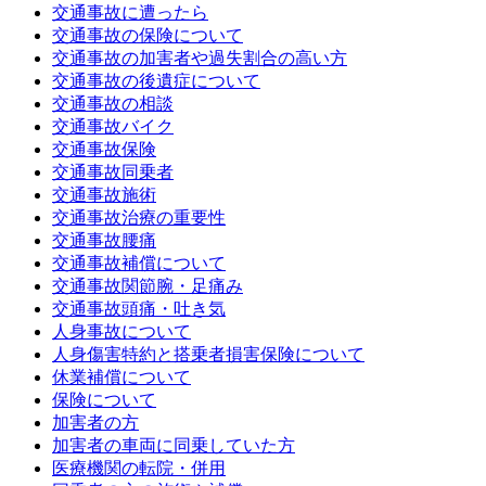
家族が交通事故に遭われた方へ
交通事故に遭ったら
交通事故の保険について
交通事故の加害者や過失割合の高い方
弁護士費用特約について
交通事故の後遺症について
交通事故の相談
交通事故バイク
慰謝料について
交通事故保険
交通事故同乗者
交通事故施術
整骨院と病院や整形外科との違い
交通事故治療の重要性
交通事故腰痛
交通事故補償について
整骨院に通院してはいけないと言われた方へ
交通事故関節腕・足痛み
交通事故頭痛・吐き気
人身事故について
整骨院の上手な通い方
人身傷害特約と搭乗者損害保険について
休業補償について
保険について
産前・産後の方の交通事故
加害者の方
加害者の車両に同乗していた方
医療機関の転院・併用
症状固定（治療の打ち切り）を宣告された方へ