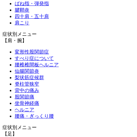
ばね指・弾発指
腱鞘炎
四十肩・五十肩
肩こり
症状別メニュー
【肩・腕】
変形性股関節症
すべり症について
腰椎椎間板ヘルニア
仙腸関節炎
梨状筋症候群
脊柱管狭窄
背中の痛み
股関節痛
坐骨神経痛
ヘルニア
腰痛・ぎっくり腰
症状別メニュー
【足】