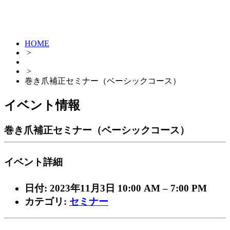
テニス肘
HOME
>
ばね指・弾発指
>
巻き爪補正セミナー（ベーシックコース）
胸郭出口症候群
イベント情報
野球肘
巻き爪補正セミナー（ベーシックコース）
マレットフィンガー（突き指）
イベント詳細
日付:
2023年11月3日 10:00 AM
–
7:00 PM
ゴルフ肘
カテゴリ:
セミナー
手の痺れ