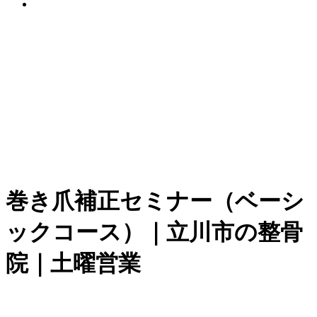
症状別メニュー【頭・首】
巻き爪補正セミナー（ベーシ
ックコース）｜立川市の整骨
頭痛
院｜土曜営業
首の痛み