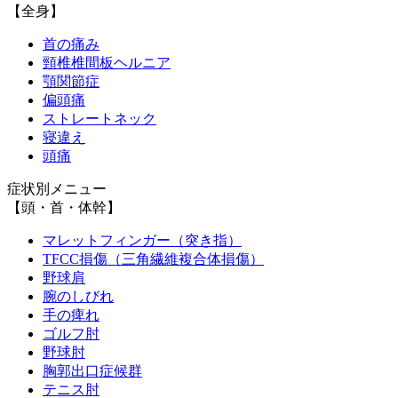
【全身】
首の痛み
頸椎椎間板ヘルニア
顎関節症
偏頭痛
ストレートネック
寝違え
頭痛
症状別メニュー
【頭・首・体幹】
マレットフィンガー（突き指）
TFCC損傷（三角繊維複合体損傷）
野球肩
腕のしびれ
手の痺れ
ゴルフ肘
野球肘
胸郭出口症候群
テニス肘