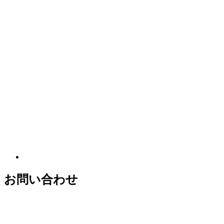
スポーツ障害
成長痛
膝蓋靭帯炎（ジャンパー膝）
シーバー病・セーバー病（踵骨骨端症）
足底腱膜炎
巻き爪
お問い合わせ
イズリン病
鵞足炎