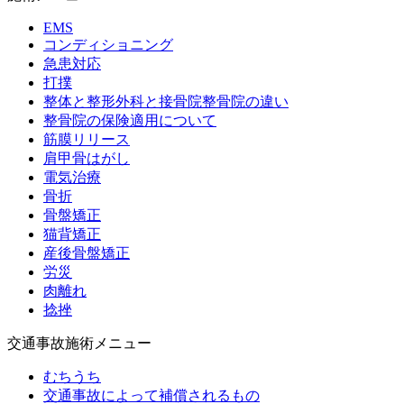
休業補償について
EMS
コンディショニング
急患対応
保険について
打撲
整体と整形外科と接骨院整骨院の違い
整骨院の保険適用について
加害者の方
筋膜リリース
肩甲骨はがし
電気治療
加害者の車両に同乗していた方
骨折
骨盤矯正
猫背矯正
医療機関の転院・併用
産後骨盤矯正
労災
肉離れ
同乗者の方の施術や補償
捻挫
交通事故施術メニュー
子供の交通事故について
むちうち
交通事故によって補償されるもの