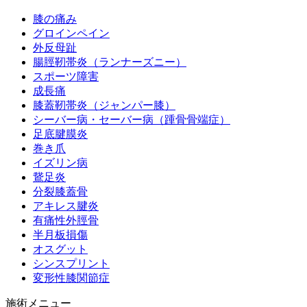
膝の痛み
交通事故治療の重要性
グロインペイン
外反母趾
腸脛靭帯炎（ランナーズニー）
交通事故腰痛
スポーツ障害
成長痛
膝蓋靭帯炎（ジャンパー膝）
交通事故補償について
シーバー病・セーバー病（踵骨骨端症）
足底腱膜炎
巻き爪
交通事故関節腕・足痛み
イズリン病
鵞足炎
分裂膝蓋骨
交通事故頭痛・吐き気
アキレス腱炎
有痛性外脛骨
半月板損傷
人身事故について
オスグット
シンスプリント
変形性膝関節症
人身傷害特約と搭乗者損害保険について
施術メニュー