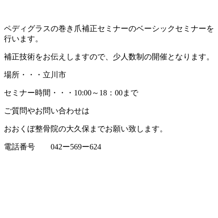
脊柱管狭窄
ペディグラスの巻き爪補正セミナーのベーシックセミナーを
行います。
梨状筋症候群
補正技術をお伝えしますので、少人数制の開催となります。
股関節痛
場所・・・立川市
セミナー時間・・・10:00～18：00まで
仙腸関節炎
ご質問やお問い合わせは
おおくぼ整骨院の大久保までお願い致します。
腰椎椎間板ヘルニア
電話番号 042ー569ー624
すべり症について
変形性股関節症