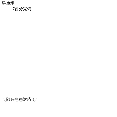
駐車場
7台分完備
施術メニュー
EMS
コンディショニング
急患対応
打撲
整体と整形外科と接骨院整骨院の違い
＼随時急患対応!!／
整骨院の保険適用について