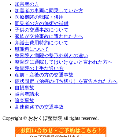
加害者の方
加害者の車両に同乗していた方
医療機関の転院・併用
同乗者の方の施術や補償
子供の交通事故について
家族が交通事故に遭われた方へ
弁護士費用特約について
慰謝料について
整骨院と病院や整形外科との違い
整骨院に通院してはいけないと言われた方へ
整骨院の上手な通い方
産前・産後の方の交通事故
症状固定（治療の打ち切り）を宣告された方へ
自損事故
被害者請求
追突事故
高速道路での交通事故
Copyright © おおくぼ整骨院 all rights reserved.