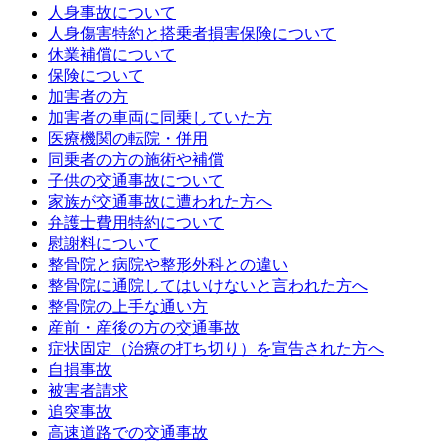
人身事故について
人身傷害特約と搭乗者損害保険について
休業補償について
保険について
加害者の方
加害者の車両に同乗していた方
医療機関の転院・併用
同乗者の方の施術や補償
子供の交通事故について
家族が交通事故に遭われた方へ
弁護士費用特約について
慰謝料について
整骨院と病院や整形外科との違い
整骨院に通院してはいけないと言われた方へ
整骨院の上手な通い方
産前・産後の方の交通事故
症状固定（治療の打ち切り）を宣告された方へ
自損事故
被害者請求
追突事故
高速道路での交通事故