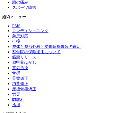
膝の痛み
スポーツ障害
施術メニュー
EMS
コンディショニング
急患対応
打撲
整体と整形外科と接骨院整骨院の違い
整骨院の保険適用について
筋膜リリース
肩甲骨はがし
電気治療
骨折
骨盤矯正
猫背矯正
産後骨盤矯正
労災
肉離れ
捻挫