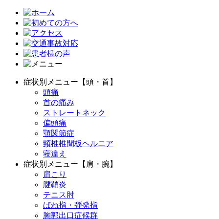
症状別メニュー【頭・首】
頭痛
首の痛み
ストレートネック
偏頭痛
顎関節症
頸椎椎間板ヘルニア
寝違え
症状別メニュー【肩・腕】
肩こり
腱鞘炎
テニス肘
ばね指・弾発指
胸郭出口症候群