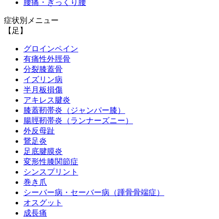
腰痛・ぎっくり腰
症状別メニュー
【足】
グロインペイン
有痛性外脛骨
分裂膝蓋骨
イズリン病
半月板損傷
アキレス腱炎
膝蓋靭帯炎（ジャンパー膝）
腸脛靭帯炎（ランナーズニー）
外反母趾
鵞足炎
足底腱膜炎
変形性膝関節症
シンスプリント
巻き爪
シーバー病・セーバー病（踵骨骨端症）
オスグット
成長痛