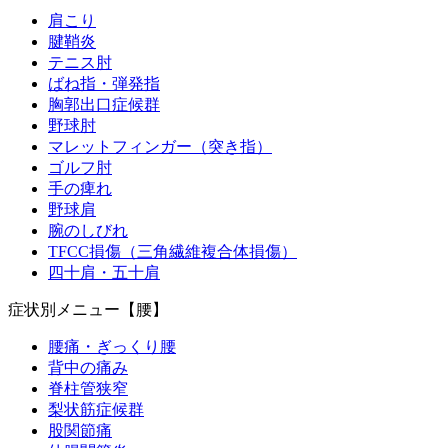
肩こり
腱鞘炎
テニス肘
ばね指・弾発指
胸郭出口症候群
野球肘
マレットフィンガー（突き指）
ゴルフ肘
手の痺れ
野球肩
腕のしびれ
TFCC損傷（三角繊維複合体損傷）
四十肩・五十肩
症状別メニュー【腰】
腰痛・ぎっくり腰
背中の痛み
脊柱管狭窄
梨状筋症候群
股関節痛