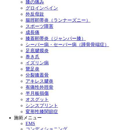
膝の痛み
グロインペイン
外反母趾
腸脛靭帯炎（ランナーズニー）
スポーツ障害
成長痛
膝蓋靭帯炎（ジャンパー膝）
シーバー病・セーバー病（踵骨骨端症）
足底腱膜炎
巻き爪
イズリン病
鵞足炎
分裂膝蓋骨
アキレス腱炎
有痛性外脛骨
半月板損傷
オスグット
シンスプリント
変形性膝関節症
施術メニュー
EMS
コンディショニング