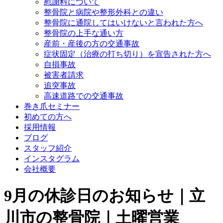
慰謝料について
整骨院と病院や整形外科との違い
整骨院に通院してはいけないと言われた方へ
整骨院の上手な通い方
産前・産後の方の交通事故
症状固定（治療の打ち切り）を宣告された方へ
自損事故
被害者請求
追突事故
高速道路での交通事故
巻き爪セミナー
初めての方へ
採用情報
ブログ
スタッフ紹介
インスタグラム
会社概要
9月の休診日のお知らせ｜立
川市の整骨院｜土曜営業