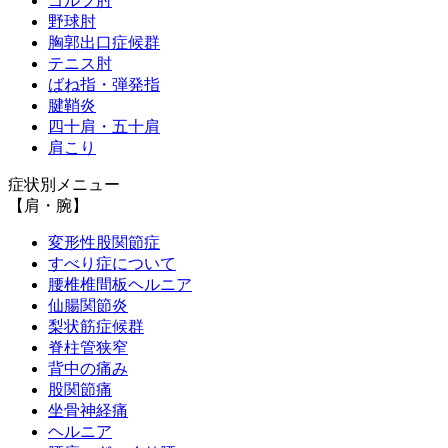
ゴルフ肘
野球肘
胸郭出口症候群
テニス肘
ばね指・弾発指
腱鞘炎
四十肩・五十肩
肩こり
症状別メニュー
【肩・腕】
変形性股関節症
すべり症について
腰椎椎間板ヘルニア
仙腸関節炎
梨状筋症候群
脊柱管狭窄
背中の痛み
股関節痛
坐骨神経痛
ヘルニア