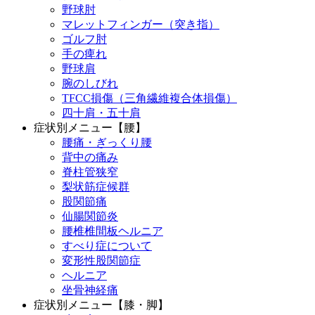
野球肘
マレットフィンガー（突き指）
ゴルフ肘
手の痺れ
野球肩
腕のしびれ
TFCC損傷（三角繊維複合体損傷）
四十肩・五十肩
症状別メニュー【腰】
腰痛・ぎっくり腰
背中の痛み
脊柱管狭窄
梨状筋症候群
股関節痛
仙腸関節炎
腰椎椎間板ヘルニア
すべり症について
変形性股関節症
ヘルニア
坐骨神経痛
症状別メニュー【膝・脚】