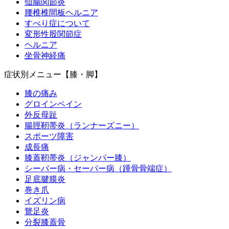
仙腸関節炎
腰椎椎間板ヘルニア
すべり症について
変形性股関節症
ヘルニア
坐骨神経痛
症状別メニュー【膝・脚】
膝の痛み
グロインペイン
外反母趾
腸脛靭帯炎（ランナーズニー）
スポーツ障害
成長痛
膝蓋靭帯炎（ジャンパー膝）
シーバー病・セーバー病（踵骨骨端症）
足底腱膜炎
巻き爪
イズリン病
鵞足炎
分裂膝蓋骨