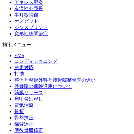
アキレス腱炎
有痛性外脛骨
半月板損傷
オスグット
シンスプリント
変形性膝関節症
施術メニュー
EMS
コンディショニング
急患対応
打撲
整体と整形外科と接骨院整骨院の違い
整骨院の保険適用について
筋膜リリース
肩甲骨はがし
電気治療
骨折
骨盤矯正
猫背矯正
産後骨盤矯正