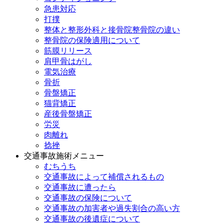
急患対応
打撲
整体と整形外科と接骨院整骨院の違い
整骨院の保険適用について
筋膜リリース
肩甲骨はがし
電気治療
骨折
骨盤矯正
猫背矯正
産後骨盤矯正
労災
肉離れ
捻挫
交通事故施術メニュー
むちうち
交通事故によって補償されるもの
交通事故に遭ったら
交通事故の保険について
交通事故の加害者や過失割合の高い方
交通事故の後遺症について