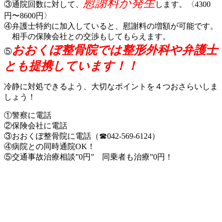
慰謝料が発生
③通院回数に対して、
します。〈4300
円〜8600円〉
④弁護士特約に加入していると、慰謝料の増額が可能です。
相手の保険会社との交渉もしてもらえます。
おおくぼ整骨院では整形外科や弁護士
⑤
とも提携しています！！
冷静に対処できるよう、大切なポイントを４つおさらいしま
しょう！
①警察に電話
②保険会社に電話
③おおくぼ整骨院に電話（☎042-569-6124）
④病院との同時通院OK！
⑤交通事故治療相談”0円” 同乗者も治療”0円！