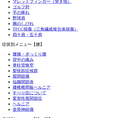
マレットフィンガー（突き指）
ゴルフ肘
手の痺れ
野球肩
腕のしびれ
TFCC損傷（三角繊維複合体損傷）
四十肩・五十肩
症状別メニュー【腰】
腰痛・ぎっくり腰
背中の痛み
脊柱管狭窄
梨状筋症候群
股関節痛
仙腸関節炎
腰椎椎間板ヘルニア
すべり症について
変形性股関節症
ヘルニア
坐骨神経痛