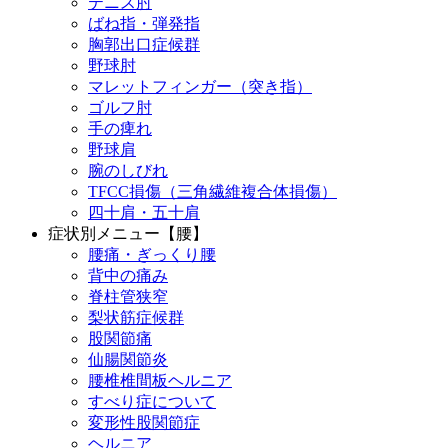
テニス肘
ばね指・弾発指
胸郭出口症候群
野球肘
マレットフィンガー（突き指）
ゴルフ肘
手の痺れ
野球肩
腕のしびれ
TFCC損傷（三角繊維複合体損傷）
四十肩・五十肩
症状別メニュー【腰】
腰痛・ぎっくり腰
背中の痛み
脊柱管狭窄
梨状筋症候群
股関節痛
仙腸関節炎
腰椎椎間板ヘルニア
すべり症について
変形性股関節症
ヘルニア