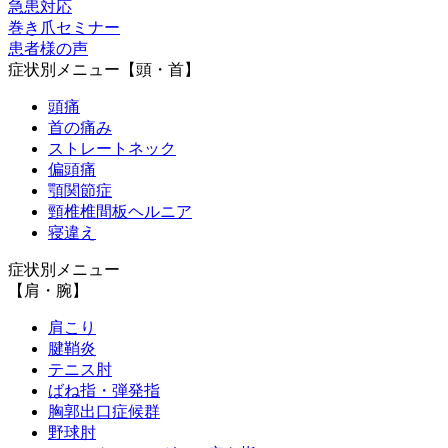
急患対応
巻き爪セミナー
患者様の声
症状別メニュー【頭・首】
頭痛
首の痛み
ストレートネック
偏頭痛
顎関節症
頸椎椎間板ヘルニア
寝違え
症状別メニュー
【肩・腕】
肩こり
腱鞘炎
テニス肘
ばね指・弾発指
胸郭出口症候群
野球肘