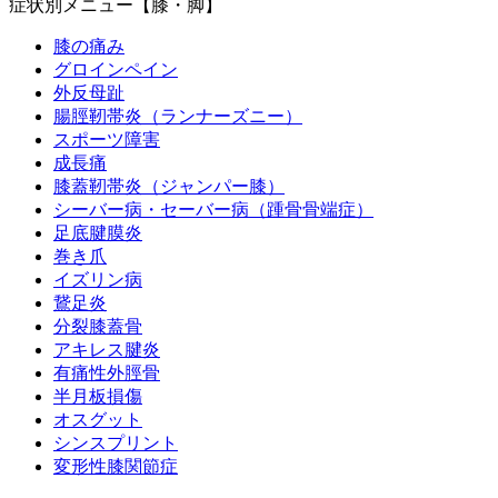
症状別メニュー【膝・脚】
膝の痛み
グロインペイン
外反母趾
腸脛靭帯炎（ランナーズニー）
スポーツ障害
成長痛
膝蓋靭帯炎（ジャンパー膝）
シーバー病・セーバー病（踵骨骨端症）
足底腱膜炎
巻き爪
イズリン病
鵞足炎
分裂膝蓋骨
アキレス腱炎
有痛性外脛骨
半月板損傷
オスグット
シンスプリント
変形性膝関節症