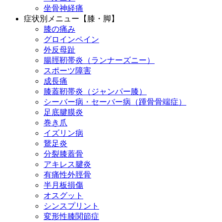
坐骨神経痛
症状別メニュー【膝・脚】
膝の痛み
グロインペイン
外反母趾
腸脛靭帯炎（ランナーズニー）
スポーツ障害
成長痛
膝蓋靭帯炎（ジャンパー膝）
シーバー病・セーバー病（踵骨骨端症）
足底腱膜炎
巻き爪
イズリン病
鵞足炎
分裂膝蓋骨
アキレス腱炎
有痛性外脛骨
半月板損傷
オスグット
シンスプリント
変形性膝関節症