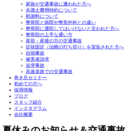
家族が交通事故に遭われた方へ
弁護士費用特約について
慰謝料について
整骨院と病院や整形外科との違い
整骨院に通院してはいけないと言われた方へ
整骨院の上手な通い方
産前・産後の方の交通事故
症状固定（治療の打ち切り）を宣告された方へ
自損事故
被害者請求
追突事故
高速道路での交通事故
巻き爪セミナー
初めての方へ
採用情報
ブログ
スタッフ紹介
インスタグラム
会社概要
夏休みのお知らせ＆交通事故